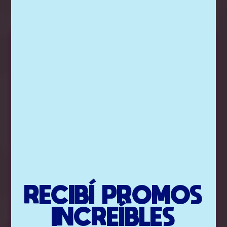
RECIBÍ PROMOS
INCREÍBLES