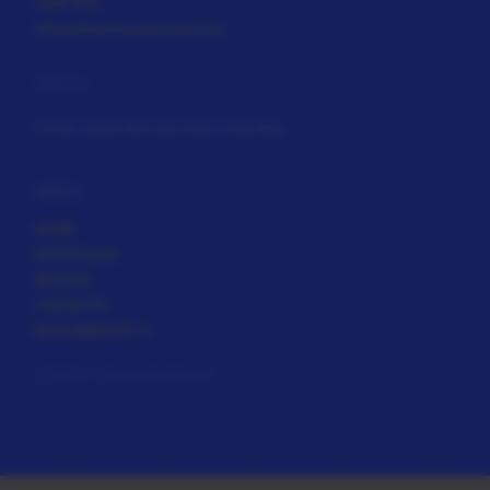
2504 7676
info@alimentosprosalud.com
Oficina
Forum, Santa Ana San José, Costa Rica
MENÚ
HOME
PORTAFOLIO
RECETAS
CONTACTO
REGLAMENTOS
© 2024 — Copyright Splash