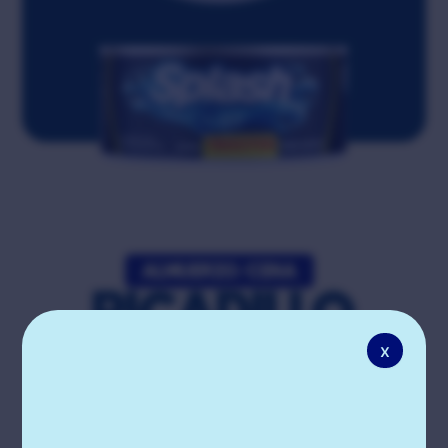
ALMUERZO/CENA
PICADILLO
x
DE PAPA
CON ATÚN