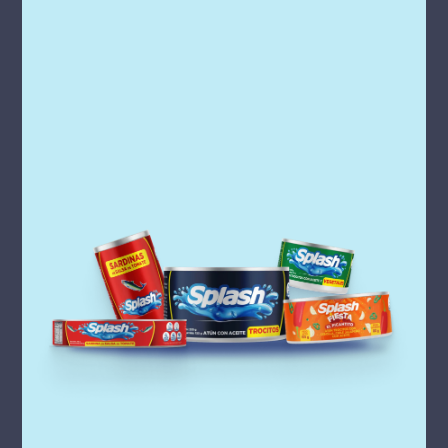
Compartí esta receta
INGREDIENTES
1 lata de atún Splash Trocitos en aceite
1 taza de cebolla finamente picada
2 cucharadas de ajo picado
1/2 taza de chile dulce picado
1/2 taza de apio picado
1/2 taza de culantro picado
1 lata grande de maíz dulce
2 kilos de papas peladas y picadas
2 cucharadas de pasta de tomate